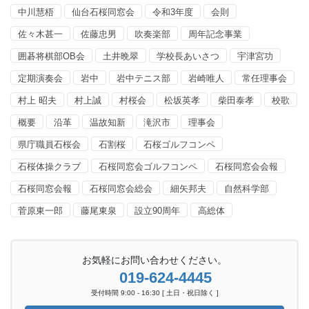
中川慧梧
仙台石桜同窓会
令和3年度
会則
佐々木甚一
佐藤忠男
吹奏楽部
周年記念事業
囲碁将棋部OB会
土井晩翠
学校長あいさつ
宇津宮功
定期演奏会
岩中
岩中テニス部
岩崎唯人
常任理事会
村上 昭夫
村上誠
村桜会
松坂英孝
柴田泰孝
校歌
概要
沿革
温故知新
滝沢市
理事会
県庁職員石桜会
石割桜
石桜ゴルフコンペ
石桜体操クラブ
石桜同窓会ゴルフコンペ
石桜同窓会会報
石桜同窓会報
石桜同窓会総会
細矢邦夫
自然科学部
菅原東一郎
藤尾東泉
設立90周年
高総体
お気軽にお問い合わせください。
019-624-4445
受付時間 9:00 - 16:30 [ 土日・祝日除く ]