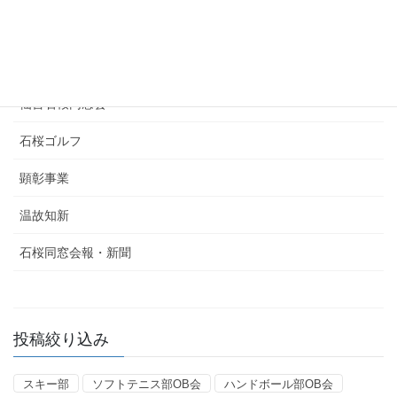
剣道部OB会
東京石桜同窓会
仙台石桜同窓会
石桜ゴルフ
顕彰事業
温故知新
石桜同窓会報・新聞
投稿絞り込み
スキー部
ソフトテニス部OB会
ハンドボール部OB会