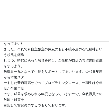
して、ありが
たく使用させていただいております。生徒も新車に興奮していた
のを今でも覚
えています。また石桜同窓会表彰等、生徒達の励みとなるご協力
を賜り、誠に
ありがとうございます。
少子化・働き方改革・多様性と学校教育も変化が著しい時代と
なってまいり
ました。それでも自主独立の気風のもと不撓不屈の石桜精神とい
う校風を継承
しつつ、時代にあった教育を施し、全生徒が自身の希望進路達成
をするよう、
教職員一丸となって生徒をサポートしてまいります。令和５年度
から本格スタ
ートした普通科高校での「プログラミングコース」一期生は今年
度が卒業年度
です。成果を求められる年度となっていますので、全教職員での
対応・対策を
目指して奮闘努力するつもりでおります。