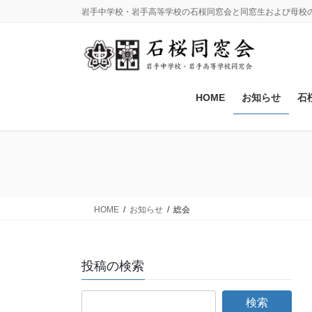
コ
ナ
岩手中学校・岩手高等学校の石桜同窓会と同窓生および母校
ン
ビ
テ
ゲ
ン
ー
ツ
シ
に
ョ
HOME
お知らせ
石
移
ン
動
に
移
動
HOME
お知らせ
総会
投稿の検索