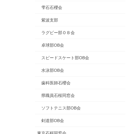
雫石石櫻会
紫波支部
ラグビー部ＯＢ会
卓球部OB会
スピードスケート部OB会
水泳部OB会
歯科医師石櫻会
県職員石桜同窓会
ソフトテニス部OB会
剣道部OB会
東京石桜同窓会