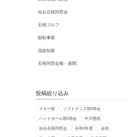
仙台石桜同窓会
石桜ゴルフ
顕彰事業
温故知新
石桜同窓会報・新聞
投稿絞り込み
スキー部
ソフトテニス部OB会
ハンドボール部OB会
中川慧梧
仙台石桜同窓会
令和3年度
会則