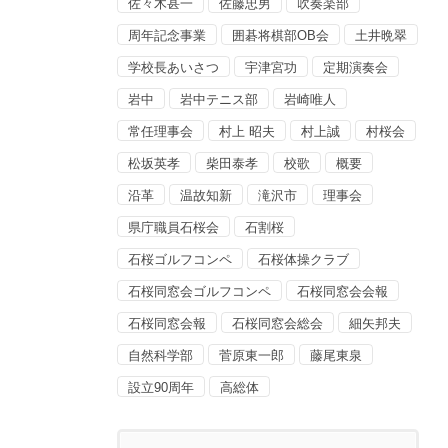
佐々木甚一
佐藤忠男
吹奏楽部
周年記念事業
囲碁将棋部OB会
土井晩翠
学校長あいさつ
宇津宮功
定期演奏会
岩中
岩中テニス部
岩崎唯人
常任理事会
村上 昭夫
村上誠
村桜会
松坂英孝
柴田泰孝
校歌
概要
沿革
温故知新
滝沢市
理事会
県庁職員石桜会
石割桜
石桜ゴルフコンペ
石桜体操クラブ
石桜同窓会ゴルフコンペ
石桜同窓会会報
石桜同窓会報
石桜同窓会総会
細矢邦夫
自然科学部
菅原東一郎
藤尾東泉
設立90周年
高総体