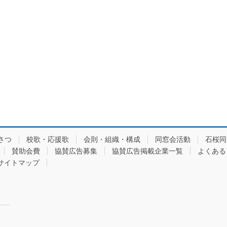
さつ
校歌・応援歌
会則・組織・構成
同窓会活動
石桜同
賛助会費
協賛広告募集
協賛広告掲載企業一覧
よくある
サイトマップ