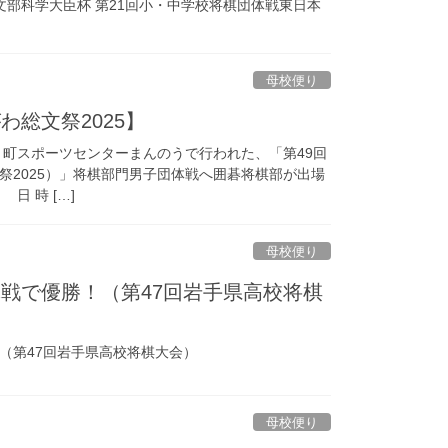
文部科学大臣杯 第21回小・中学校将棋団体戦東日本
母校便り
総文祭2025】
んのう町スポーツセンターまんのうで行われた、「第49回
祭2025）」将棋部門男子団体戦へ囲碁将棋部が出場
 時 […]
母校便り
戦で優勝！（第47回岩手県高校将棋
（第47回岩手県高校将棋大会）
母校便り