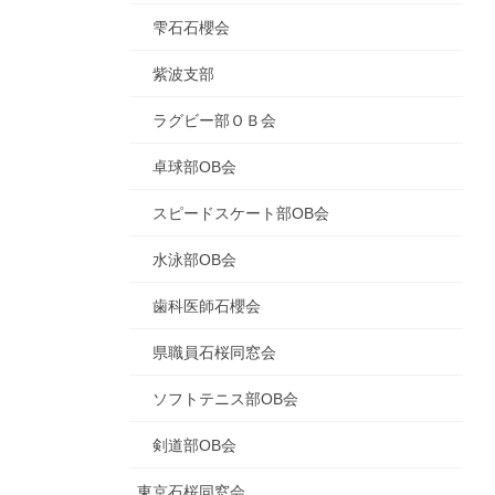
雫石石櫻会
紫波支部
ラグビー部ＯＢ会
卓球部OB会
スピードスケート部OB会
水泳部OB会
歯科医師石櫻会
県職員石桜同窓会
ソフトテニス部OB会
剣道部OB会
東京石桜同窓会