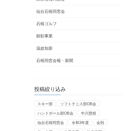
仙台石桜同窓会
石桜ゴルフ
顕彰事業
温故知新
石桜同窓会報・新聞
投稿絞り込み
スキー部
ソフトテニス部OB会
ハンドボール部OB会
中川慧梧
仙台石桜同窓会
令和3年度
会則