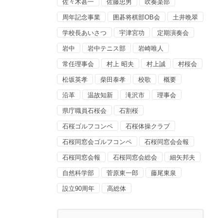
佐々木甚一
佐藤忠男
吹奏楽部
周年記念事業
囲碁将棋部OB会
土井晩翠
学校長あいさつ
宇津宮功
定期演奏会
岩中
岩中テニス部
岩崎唯人
常任理事会
村上 昭夫
村上誠
村桜会
松坂英孝
柴田泰孝
校歌
概要
沿革
温故知新
滝沢市
理事会
県庁職員石桜会
石割桜
石桜ゴルフコンペ
石桜体操クラブ
石桜同窓会ゴルフコンペ
石桜同窓会会報
石桜同窓会報
石桜同窓会総会
細矢邦夫
自然科学部
菅原東一郎
藤尾東泉
設立90周年
高総体