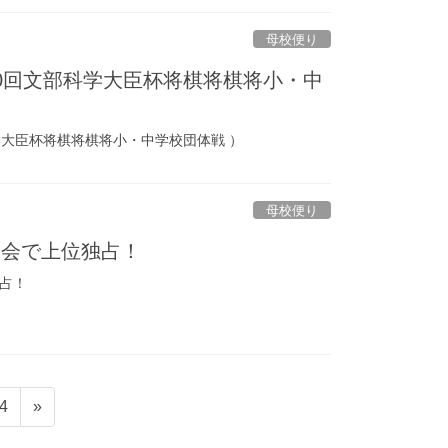
母校便り
0回文部科学大臣杯将棋将棋将小・中
学大臣杯将棋将棋将小・中学校団体戦 ）
母校便り
大会で上位独占！
占！
ペ
4
»
ー