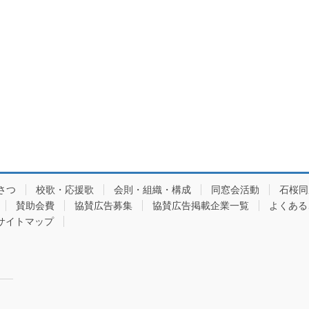
さつ
校歌・応援歌
会則・組織・構成
同窓会活動
石桜同
賛助会費
協賛広告募集
協賛広告掲載企業一覧
よくある
サイトマップ