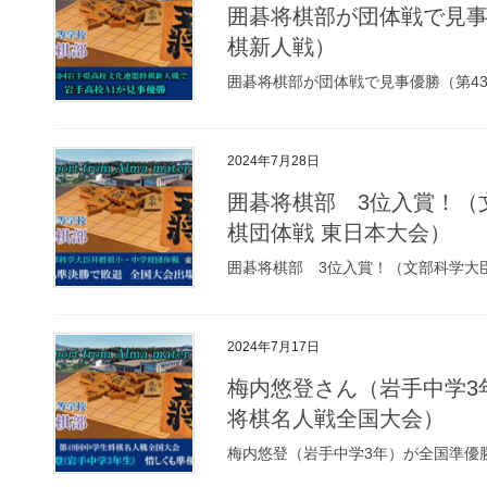
囲碁将棋部が団体戦で見事
棋新人戦）
囲碁将棋部が団体戦で見事優勝（第4
2024年7月28日
囲碁将棋部 3位入賞！（
棋団体戦 東日本大会）
囲碁将棋部 3位入賞！（文部科学大
2024年7月17日
梅内悠登さん（岩手中学3
将棋名人戦全国大会）
梅内悠登（岩手中学3年）が全国準優