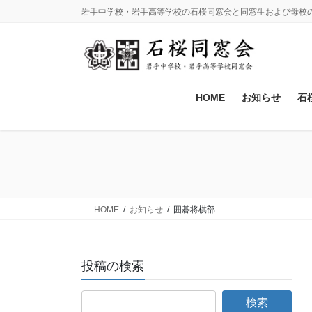
コ
ナ
岩手中学校・岩手高等学校の石桜同窓会と同窓生および母校
ン
ビ
テ
ゲ
ン
ー
ツ
シ
に
ョ
HOME
お知らせ
石
移
ン
動
に
移
動
HOME
お知らせ
囲碁将棋部
投稿の検索