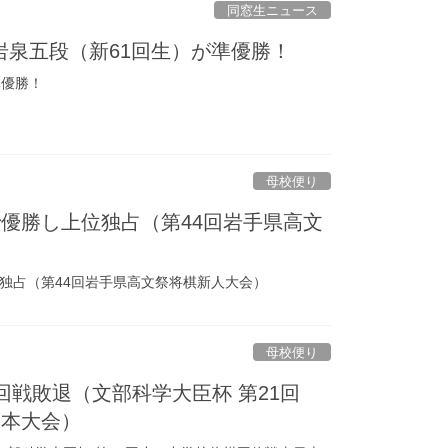
同窓生ニュース
岩泉五段（新61回生）が準優勝！
準優勝！
母校便り
優勝し上位独占（第44回岩手県高文
独占（第44回岩手県高文祭将棋新人大会）
母校便り
回戦敗退（文部科学大臣杯 第21回
日本大会）