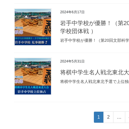
2024年6月17日
岩手中学校が優勝！（第2
学校団体戦 ）
岩手中学校が優勝！（第20回文部科
2024年5月31日
将棋中学生名人戦北東北
将棋中学生名人戦北東北予選で上位独
投
ペ
ペ
1
2
…
稿
ー
ー