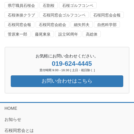
県庁職員石桜会
石割桜
石桜ゴルフコンペ
石桜体操クラブ
石桜同窓会ゴルフコンペ
石桜同窓会会報
石桜同窓会報
石桜同窓会総会
細矢邦夫
自然科学部
菅原東一郎
藤尾東泉
設立90周年
高総体
お気軽にお問い合わせください。
019-624-4445
受付時間 9:00 - 16:30 [ 土日・祝日除く ]
お問い合わせはこちら
HOME
お知らせ
石桜同窓会とは