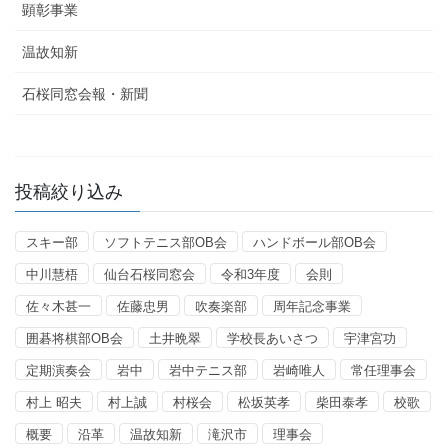
顕彰事業
温故知新
石桜同窓会報・新聞
投稿絞り込み
スキー部
ソフトテニス部OB会
ハンドボール部OB会
中川慧梧
仙台石桜同窓会
令和3年度
会則
佐々木甚一
佐藤忠男
吹奏楽部
周年記念事業
囲碁将棋部OB会
土井晩翠
学校長あいさつ
宇津宮功
定期演奏会
岩中
岩中テニス部
岩崎唯人
常任理事会
村上 昭夫
村上誠
村桜会
松坂英孝
柴田泰孝
校歌
概要
沿革
温故知新
滝沢市
理事会