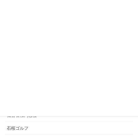
卓球部OB会
スピードスケート部OB会
水泳部OB会
歯科医師石櫻会
県職員石桜同窓会
ソフトテニス部OB会
剣道部OB会
東京石桜同窓会
仙台石桜同窓会
石桜ゴルフ