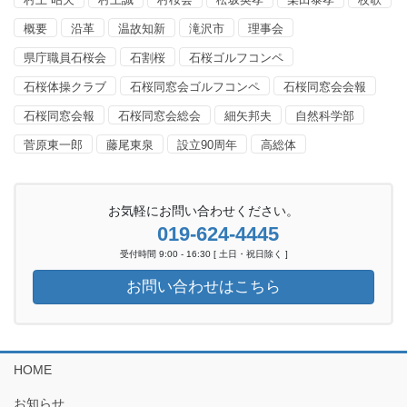
概要
沿革
温故知新
滝沢市
理事会
県庁職員石桜会
石割桜
石桜ゴルフコンペ
石桜体操クラブ
石桜同窓会ゴルフコンペ
石桜同窓会会報
石桜同窓会報
石桜同窓会総会
細矢邦夫
自然科学部
菅原東一郎
藤尾東泉
設立90周年
高総体
お気軽にお問い合わせください。
019-624-4445
受付時間 9:00 - 16:30 [ 土日・祝日除く ]
お問い合わせはこちら
HOME
お知らせ