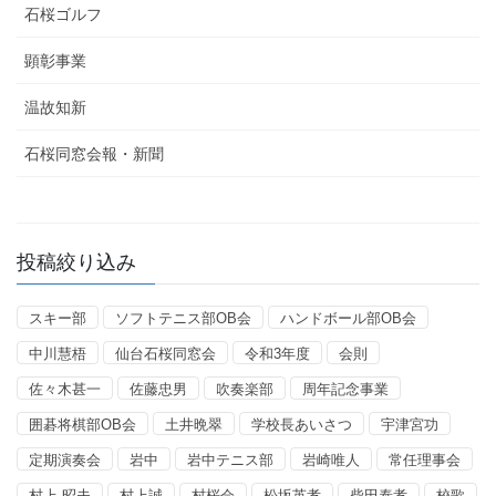
石桜ゴルフ
顕彰事業
温故知新
石桜同窓会報・新聞
投稿絞り込み
スキー部
ソフトテニス部OB会
ハンドボール部OB会
中川慧梧
仙台石桜同窓会
令和3年度
会則
佐々木甚一
佐藤忠男
吹奏楽部
周年記念事業
囲碁将棋部OB会
土井晩翠
学校長あいさつ
宇津宮功
定期演奏会
岩中
岩中テニス部
岩崎唯人
常任理事会
村上 昭夫
村上誠
村桜会
松坂英孝
柴田泰孝
校歌