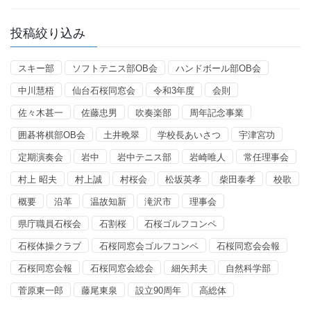
投稿絞り込み
スキー部
ソフトテニス部OB会
ハンドボール部OB会
中川慧梧
仙台石桜同窓会
令和3年度
会則
佐々木甚一
佐藤忠男
吹奏楽部
周年記念事業
囲碁将棋部OB会
土井晩翠
学校長あいさつ
宇津宮功
定期演奏会
岩中
岩中テニス部
岩崎唯人
常任理事会
村上 昭夫
村上誠
村桜会
松坂英孝
柴田泰孝
校歌
概要
沿革
温故知新
滝沢市
理事会
県庁職員石桜会
石割桜
石桜ゴルフコンペ
石桜体操クラブ
石桜同窓会ゴルフコンペ
石桜同窓会会報
石桜同窓会報
石桜同窓会総会
細矢邦夫
自然科学部
菅原東一郎
藤尾東泉
設立90周年
高総体