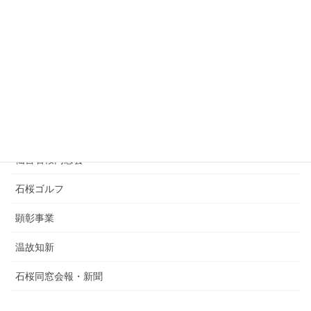
歯科医師石櫻会
県職員石桜同窓会
ソフトテニス部OB会
剣道部OB会
東京石桜同窓会
仙台石桜同窓会
石桜ゴルフ
顕彰事業
温故知新
石桜同窓会報・新聞