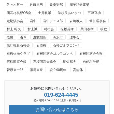
佐々木甚一
佐藤忠男
吹奏楽部
周年記念事業
囲碁将棋部OB会
土井晩翠
学校長あいさつ
宇津宮功
定期演奏会
岩中
岩中テニス部
岩崎唯人
常任理事会
村上 昭夫
村上誠
村桜会
松坂英孝
柴田泰孝
校歌
概要
沿革
温故知新
滝沢市
理事会
県庁職員石桜会
石割桜
石桜ゴルフコンペ
石桜体操クラブ
石桜同窓会ゴルフコンペ
石桜同窓会会報
石桜同窓会報
石桜同窓会総会
細矢邦夫
自然科学部
菅原東一郎
藤尾東泉
設立90周年
高総体
お気軽にお問い合わせください。
019-624-4445
受付時間 9:00 - 16:30 [ 土日・祝日除く ]
お問い合わせはこちら