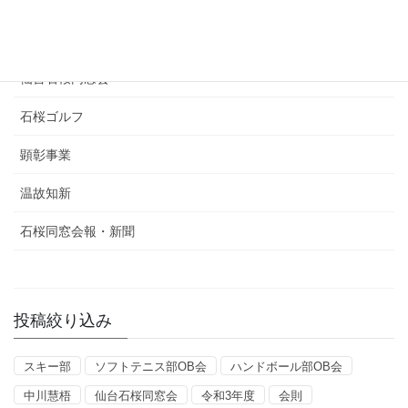
剣道部OB会
東京石桜同窓会
仙台石桜同窓会
石桜ゴルフ
顕彰事業
温故知新
石桜同窓会報・新聞
投稿絞り込み
スキー部
ソフトテニス部OB会
ハンドボール部OB会
中川慧梧
仙台石桜同窓会
令和3年度
会則